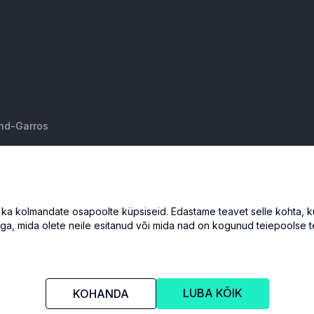
and-Garros
inals - Cubs
 kolmandate osapoolte küpsiseid. Edastame teavet selle kohta, kuid
ga, mida olete neile esitanud või mida nad on kogunud teiepoolse t
LUBA KÕIK
KOHANDA