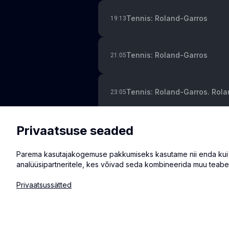
Tennis: Roland-Garros
19:13
Tennis: Roland-Garros
21:05
Tennis: Roland-Garros. Rol
23:05
Muu
Privaatsuse seaded
Major League Baseball. Card
02:00
Parema kasutajakogemuse pakkumiseks kasutame nii enda kui ka
analüüsipartneritele, kes võivad seda kombineerida muu teabe
Privaatsussätted
© 2026 Eventmate OÜ
Privaatsussätted