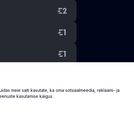
as meie saiti kasutate, ka oma sotsiaalmeedia, reklaami- ja
eenuste kasutamise käigus.
info@eventmate.ee