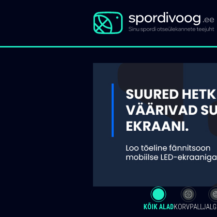
KÕIK ALAD
KORVPALL
JALG