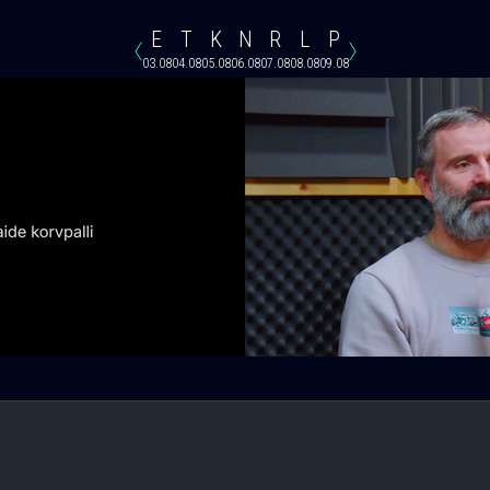
E
T
K
N
R
L
P
03.08
04.08
05.08
06.08
07.08
08.08
09.08