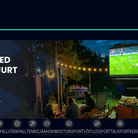
PALL
VÕRKPALL
TENNIS
JÄÄHOKI
MOOTORISPORT
VÕITLUSSPORT
TALISPORT
KER