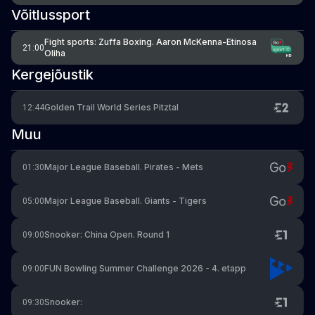
Võitlussport
Fight sports: Zuffa Boxing. Aaron McKenna-Etinosa
21:00
Oliha
Kergejõustik
Golden Trail World Series Pitztal
12:44
Muu
Major League Baseball. Pirates - Mets
01:30
Major League Baseball. Giants - Tigers
05:00
Snooker: China Open. Round 1
09:00
FUN Bowling Summer Challenge 2026 - 4. etapp
09:00
Snooker:
09:30