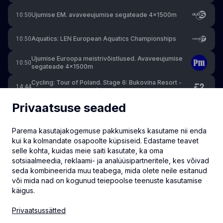
Ujumise EM. avaveeujumise segateade 4x1500m
10:50
Aquatics: LEN European Aquatics Championships
10:50
Ujumise Euroopa meistrivõistlused. Avaveeujumise
10:50
segateade 4x1500m
Cycling: Tour of Poland. Stage 6: Bukovina Resort -
14:44
Bukowina Tatrzańska (125.6km)
Privaatsuse seaded
Cycling: Tour de France Women. Stage 8: Sisteron -
16:45
Nice (175km)
Parema kasutajakogemuse pakkumiseks kasutame nii enda
PGA Tour: Wyndham Championship. Day 3
20:00
kui ka kolmandate osapoolte küpsiseid. Edastame teavet
selle kohta, kuidas meie saiti kasutate, ka oma
Matchroom. Florida Open Pool Championship. Day 5
20:00
sotsiaalmeedia, reklaami- ja analüüsipartneritele, kes võivad
seda kombineerida muu teabega, mida olete neile esitanud
või mida nad on kogunud teiepoolse teenuste kasutamise
käigus.
info@eventmate.ee
Privaatsussätted