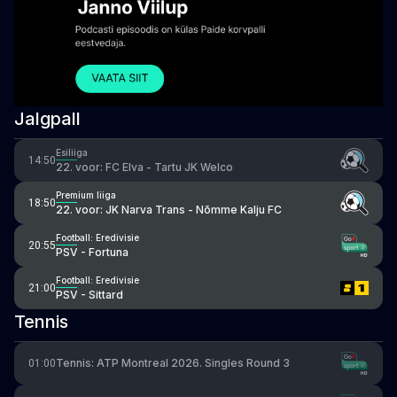
Jalgpall
Esiliiga
14:50
22. voor: FC Elva - Tartu JK Welco
Premium liiga
18:50
22. voor: JK Narva Trans - Nõmme Kalju FC
Football: Eredivisie
20:55
PSV - Fortuna
Football: Eredivisie
21:00
PSV - Sittard
Tennis
Tennis: ATP Montreal 2026. Singles Round 3
01:00