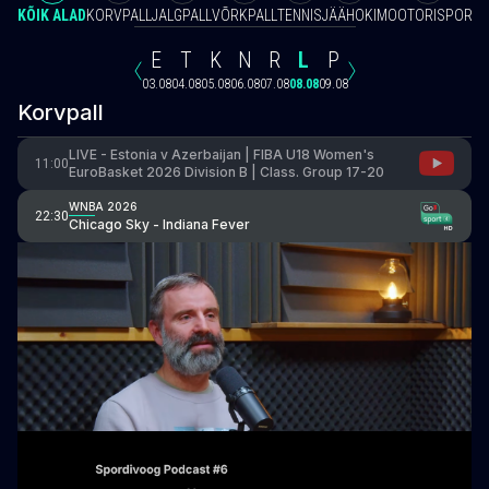
KÕIK ALAD
KORVPALL
JALGPALL
VÕRKPALL
TENNIS
JÄÄHOKI
MOOTORISPORT
V
E
T
K
N
R
L
P
03.08
04.08
05.08
06.08
07.08
08.08
09.08
Korvpall
LIVE - Estonia v Azerbaijan | FIBA U18 Women's
11:00
EuroBasket 2026 Division B | Class. Group 17-20
WNBA 2026
22:30
Chicago Sky - Indiana Fever