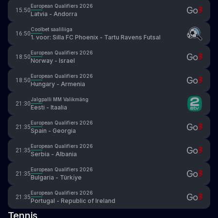
European Qualifiers 2026
15:50
Latvia - Andorra
Coolbet saaliliiga
16:50
1. voor: Silla FC Phoenix - Tartu Ravens Futsal
European Qualifiers 2026
18:50
Norway - Israel
European Qualifiers 2026
18:50
Hungary - Armenia
Jalgpalli MM Valikmäng
21:30
Eesti - Itaalia
European Qualifiers 2026
21:35
Spain - Georgia
European Qualifiers 2026
21:35
Serbia - Albania
European Qualifiers 2026
21:35
Bulgaria - Türki̇ye
European Qualifiers 2026
21:35
Portugal - Republic of Ireland
Tennis