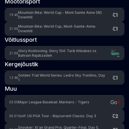
Mootorisport
Mountain Bike: World Cup - Mont Sainte Anne (W).
19:45
Downhill
Mountain Bike: World Cup, Mont-Sainte-Anne.
21:00
Downhill
Võitlussport
Glory Kickboxing. Glory 104: Tarik Khbabez vs
21:00
Bahram Rajabzadeh
Kergejõustik
Golden Trail World Series. Ledro Sky Trentino, Day
12:46
1
Muu
Major League Baseball. Mariners - Tigers
03:00
Golf: US PGA Tour - Baycurrent Classic. Day 3
06:01
Snooker: Xi'an Grand Prix. Quarter-Final, Day 5,