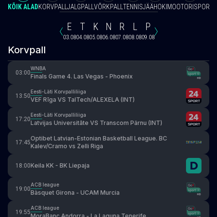
KÕIK ALAD
KORVPALL
JALGPALL
VÕRKPALL
TENNIS
JÄÄHOKI
MOOTORISPORT
V
E
T
K
N
R
L
P
03.08
04.08
05.08
06.08
07.08
08.08
09.08
Korvpall
WNBA
03:00
Finals Game 4. Las Vegas - Phoenix
Eesti-Läti Korvpalliliiga
13:50
VEF Rīga VS TalTech/ALEXELA (INT)
Eesti-Läti Korvpalliliiga
17:20
Latvijas Universitāte VS Transcom Pärnu (INT)
Optibet Latvian-Estonian Basketball League. BC
17:45
Kalev/Cramo vs Zelli Riga
Keila KK - BK Liepaja
18:00
ACB league
19:00
Bàsquet Girona - UCAM Murcia
ACB league
19:55
MoraBanc Andorra - La Laguna Tenerife