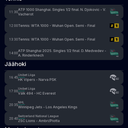
ATP 1000 Shanghai. Singles 1/2 final. N. Djokovic - V.
11:30
Vacherot
Tennis: WTA 1000 - Wuhan Open. Semi - Final
12:00
Tennis: WTA 1000 - Wuhan Open. Semi - Final
13:30
ATP Shanghai 2025. Singles 1/2 final. D. Medvedev -
14:00
A. Rinderknech
Jäähoki
Unibet Liiga
16:45
HK Vipers - Narva PSK
Unibet Liiga
17:00
Välk 494 - HC Everest
NHL
20:35
Winnipeg Jets - Los Angeles Kings
Switzerland National League
20:40
ZSC Lions - Ambri/Piotta