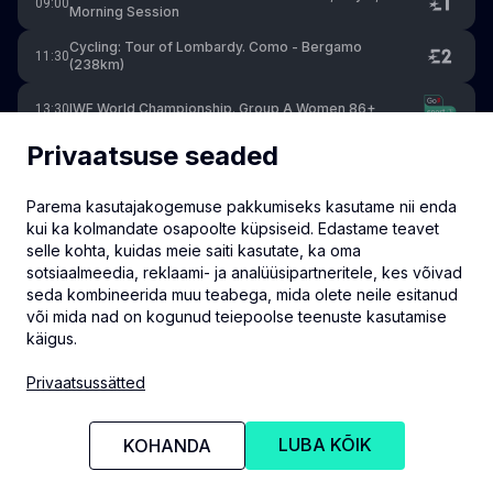
09:00
Morning Session
Cycling: Tour of Lombardy. Como - Bergamo
11:30
(238km)
IWF World Championship. Group A Women 86+
13:30
Privaatsuse seaded
Premier Padel. Milan P1. 1/2 Finals
15:00
Parema kasutajakogemuse pakkumiseks kasutame nii enda
Snooker: Xi'an Grand Prix. Quarter-Final, Day 5,
15:17
Afternoon Session
kui ka kolmandate osapoolte küpsiseid. Edastame teavet
selle kohta, kuidas meie saiti kasutate, ka oma
IWF World Championship. Group A Men 110+
17:00
sotsiaalmeedia, reklaami- ja analüüsipartneritele, kes võivad
seda kombineerida muu teabega, mida olete neile esitanud
või mida nad on kogunud teiepoolse teenuste kasutamise
käigus.
info@eventmate.ee
Privaatsussätted
Privaatsussätted
LUBA KÕIK
KOHANDA
© 2026 Eventmate OÜ