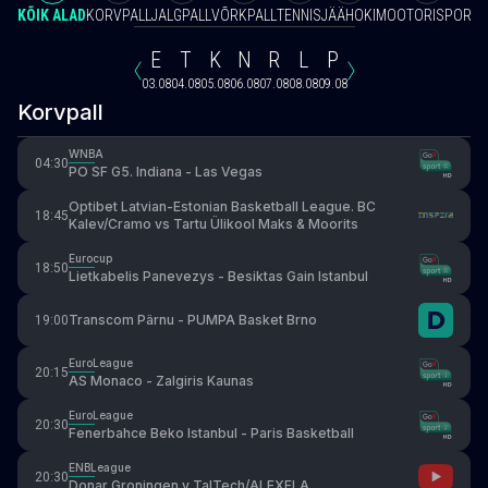
KÕIK ALAD
KORVPALL
JALGPALL
VÕRKPALL
TENNIS
JÄÄHOKI
MOOTORISPORT
V
E
T
K
N
R
L
P
03.08
04.08
05.08
06.08
07.08
08.08
09.08
Korvpall
WNBA
04:30
PO SF G5. Indiana - Las Vegas
Optibet Latvian-Estonian Basketball League. BC
18:45
Kalev/Cramo vs Tartu Ülikool Maks & Moorits
Eurocup
18:50
Lietkabelis Panevezys - Besiktas Gain Istanbul
Transcom Pärnu - PUMPA Basket Brno
19:00
EuroLeague
20:15
AS Monaco - Zalgiris Kaunas
EuroLeague
20:30
Fenerbahce Beko Istanbul - Paris Basketball
ENBLeague
20:30
Donar Groningen v TalTech/ALEXELA