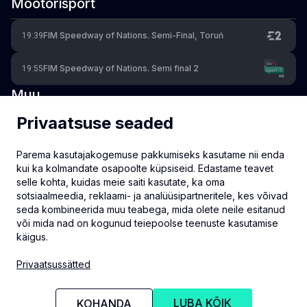
Mootorisport
FIM Speedway of Nations. Semi-Final, Toruń
19:39
FIM Speedway of Nations. Semi final 2
19:55
Muu
Privaatsuse seaded
Cycling: Tour of Langkawi Men. Stage 4: Kuala
08:15
Terengganu - Kemaman (141.5km)
Parema kasutajakogemuse pakkumiseks kasutame nii enda
Padel. Rotterdam P1. Round 2 & Round of 16
10:00
kui ka kolmandate osapoolte küpsiseid. Edastame teavet
selle kohta, kuidas meie saiti kasutate, ka oma
Cycling: Tour of Croatia. Stage 2: Biograd na Moru -
14:56
sotsiaalmeedia, reklaami- ja analüüsipartneritele, kes võivad
Novalja (119km)
seda kombineerida muu teabega, mida olete neile esitanud
või mida nad on kogunud teiepoolse teenuste kasutamise
käigus.
info@eventmate.ee
Privaatsussätted
Privaatsussätted
LUBA KÕIK
KOHANDA