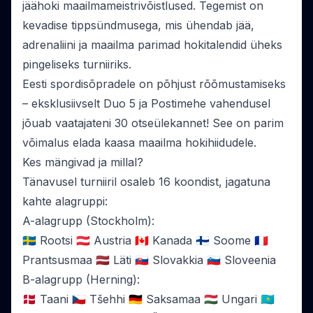
jäähoki maailmameistrivõistlused. Tegemist on
kevadise tippsündmusega, mis ühendab jää,
adrenaliini ja maailma parimad hokitalendid üheks
pingeliseks turniiriks.
Eesti spordisõpradele on põhjust rõõmustamiseks
– eksklusiivselt Duo 5 ja Postimehe vahendusel
jõuab vaatajateni 30 otseülekannet! See on parim
võimalus elada kaasa maailma hokihiidudele.
Kes mängivad ja millal?
Tänavusel turniiril osaleb 16 koondist, jagatuna
kahte alagruppi:
A-alagrupp (Stockholm):
🇸🇪 Rootsi 🇦🇹 Austria 🇨🇦 Kanada 🇫🇮 Soome 🇫🇷
Prantsusmaa 🇱🇻 Läti 🇸🇰 Slovakkia 🇸🇮 Sloveenia
B-alagrupp (Herning):
🇩🇰 Taani 🇨🇿 Tšehhi 🇩🇪 Saksamaa 🇭🇺 Ungari 🇰🇿