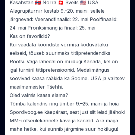
Kasahstan 🇳🇴 Norra 🇨🇭 Šveits 🇺🇸 USA
Alagrupiturniir kestab 9.–20. maini, sellele
järgnevad: Veerandfinaalid: 22. mai Poolfinaalid:
24. mai Pronksimäng ja finaal: 25. mai
Kes on favoriidid?
Kui vaadata koondiste vormi ja koduväljaku
eeliseid, tõuseb suurimaks tiitlipretendendiks
Rootsi. Väga lähedal on muidugi Kanada, kel on
igal turniiril tiitlipretensioonid. Medalimängus
soovivad kaasa rääkida ka Soome, USA ja valitsev
maailmameister Tšehhi.
Oled valmis kaasa elama?
Tõmba kalendris ring ümber 9.–25. maini ja hoia
Spordivoog.ee käepärast, sest just siit leiad jäähoki
MM-i otseülekannete kava ja kanalid. Ära maga
maha hetke, kui sünnib järgmine suur hokilugu!