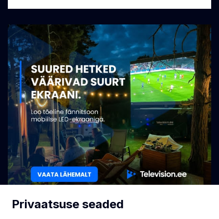
Privaatsuse seaded
18+