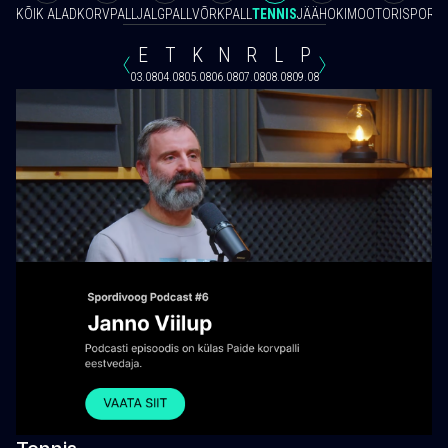
KÕIK ALAD
KORVPALL
JALGPALL
VÕRKPALL
TENNIS
JÄÄHOKI
MOOTORISPORT
E
T
K
N
R
L
P
03.08
04.08
05.08
06.08
07.08
08.08
09.08