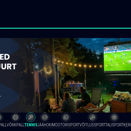
PALL
VÕRKPALL
TENNIS
JÄÄHOKI
MOOTORISPORT
VÕITLUSSPORT
TALISPORT
KER