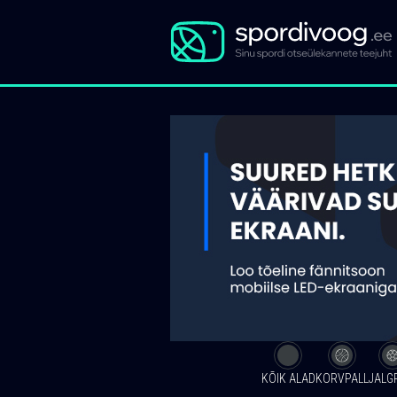
KÕIK ALAD
KORVPALL
JALG