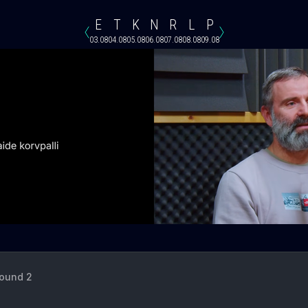
E
T
K
N
R
L
P
03.08
04.08
05.08
06.08
07.08
08.08
09.08
Round 2