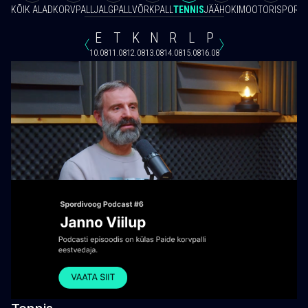
KÕIK ALAD
KORVPALL
JALGPALL
VÕRKPALL
TENNIS
JÄÄHOKI
MOOTORISPORT
E
T
K
N
R
L
P
10.08
11.08
12.08
13.08
14.08
15.08
16.08