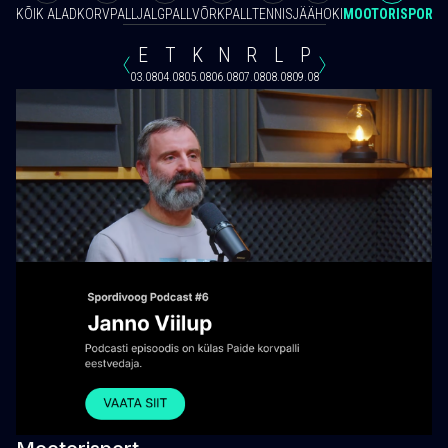
KÕIK ALAD
KORVPALL
JALGPALL
VÕRKPALL
TENNIS
JÄÄHOKI
MOOTORISPORT
E
T
K
N
R
L
P
03.08
04.08
05.08
06.08
07.08
08.08
09.08