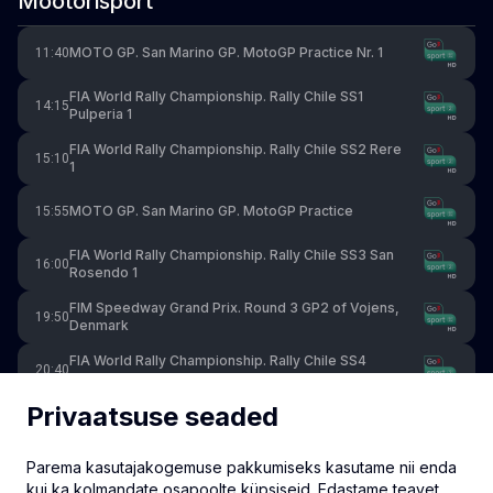
Mootorisport
MOTO GP. San Marino GP. MotoGP Practice Nr. 1
11:40
FIA World Rally Championship. Rally Chile SS1
14:15
Pulperia 1
FIA World Rally Championship. Rally Chile SS2 Rere
15:10
1
MOTO GP. San Marino GP. MotoGP Practice
15:55
FIA World Rally Championship. Rally Chile SS3 San
16:00
Rosendo 1
FIM Speedway Grand Prix. Round 3 GP2 of Vojens,
19:50
Denmark
FIA World Rally Championship. Rally Chile SS4
20:40
Pulperia 2
Privaatsuse seaded
FIA World Rally Championship. Rally Chile SS5 Rere
21:35
2
Parema kasutajakogemuse pakkumiseks kasutame nii enda
WRC. Tšiili ralli 6. kiiruskatse
22:25
kui ka kolmandate osapoolte küpsiseid. Edastame teavet