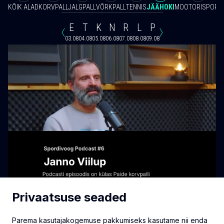
KÕIK ALAD
KORVPALL
JALGPALL
VÕRKPALL
TENNIS
JÄÄHOKI
MOOTORISPORT
E
T
K
N
R
L
P
03.08
04.08
05.08
06.08
07.08
08.08
09.08
Privaatsuse seaded
Parema kasutajakogemuse pakkumiseks kasutame nii enda