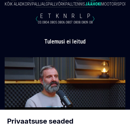
KÕIK ALAD
KORVPALL
JALGPALL
VÕRKPALL
TENNIS
JÄÄHOKI
MOOTORISPORT
E
T
K
N
R
L
P
03.08
04.08
05.08
06.08
07.08
08.08
09.08
Tulemusi ei leitud
Privaatsuse seaded