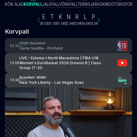
KÕIK ALAD
KORVPALL
JALGPALL
VÕRKPALL
TENNIS
JÄÄHOKI
MOOTORISPORT
V
E
T
K
N
R
L
P
30.03
31.03
01.04
02.04
03.04
04.04
05.04
Korvpall
WNBA Basketball
03:30
Game Seattle - Portland
LIVE - Estonia v North Macedonia | FIBA U18
Women's EuroBasket 2026 Division B | Class.
10:00
Group 17-20
Basketball: WNBA
19:30
New York Liberty - Las Vegas Aces