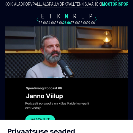
KÕIK ALAD
KORVPALL
JALGPALL
VÕRKPALL
TENNIS
JÄÄHOKI
MOOTORISPORT
E
T
K
N
R
L
P
23.06
24.06
25.06
26.06
27.06
28.06
29.06
Privaatsuse seaded