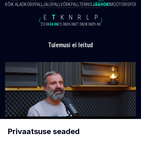
KÕIK ALAD
KORVPALL
JALGPALL
VÕRKPALL
TENNIS
JÄÄHOKI
MOOTORISPORT
E
T
K
N
R
L
P
23.06
24.06
25.06
26.06
27.06
28.06
29.06
Tulemusi ei leitud
Privaatsuse seaded