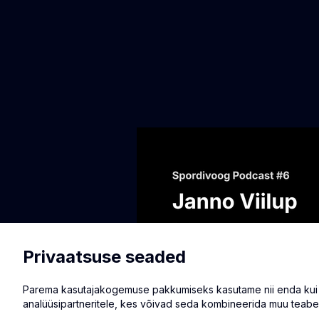
Privaatsuse seaded
Parema kasutajakogemuse pakkumiseks kasutame nii enda kui ka
analüüsipartneritele, kes võivad seda kombineerida muu teabe