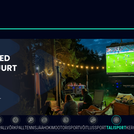
PALL
VÕRKPALL
TENNIS
JÄÄHOKI
MOOTORISPORT
VÕITLUSSPORT
TALISPORT
KER