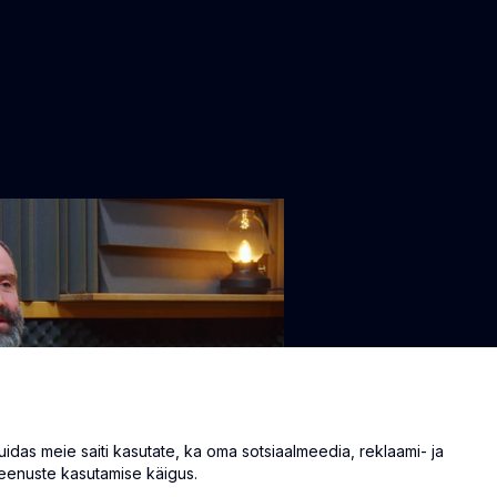
as meie saiti kasutate, ka oma sotsiaalmeedia, reklaami- ja
eenuste kasutamise käigus.