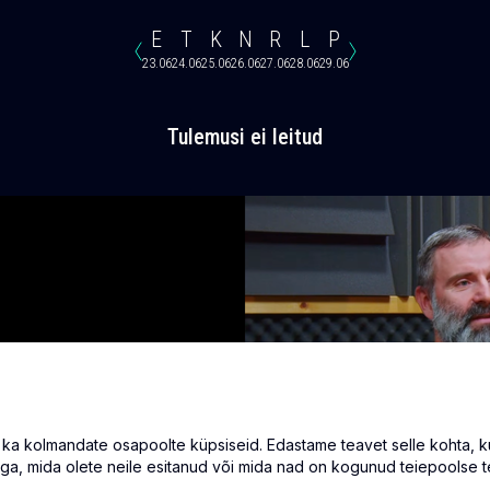
E
T
K
N
R
L
P
23.06
24.06
25.06
26.06
27.06
28.06
29.06
Tulemusi ei leitud
 kolmandate osapoolte küpsiseid. Edastame teavet selle kohta, kuid
ga, mida olete neile esitanud või mida nad on kogunud teiepoolse t