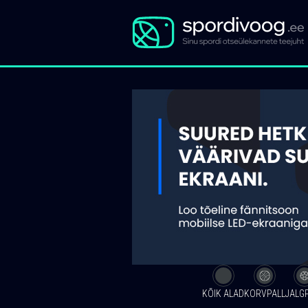
KÕIK ALAD
KORVPALL
JALG