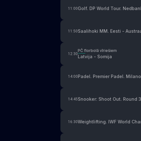
Golf. DP World Tour. Nedban
11:00
Saalihoki MM. Eesti - Austra
11:50
PČ florbolā vīriešiem
12:30
Latvija - Somija
Padel. Premier Padel. Milano 
14:00
Snooker: Shoot Out. Round 
14:45
Weightlifting. IWF World C
16:30