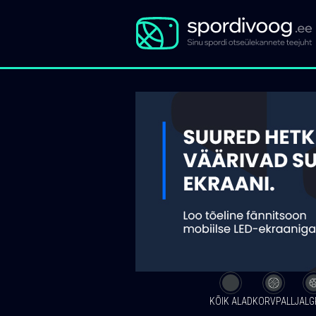
KÕIK ALAD
KORVPALL
JALG