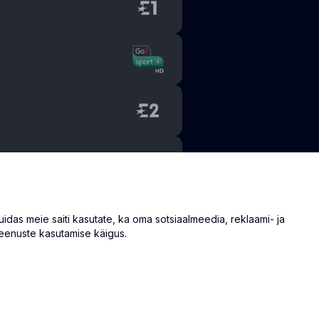
as meie saiti kasutate, ka oma sotsiaalmeedia, reklaami- ja
eenuste kasutamise käigus.
info@eventmate.ee