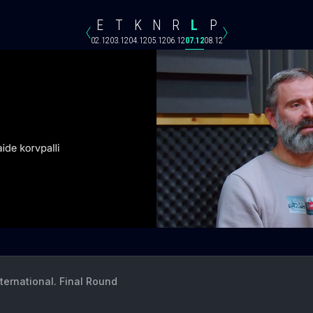
E
T
K
N
R
L
P
02.12
03.12
04.12
05.12
06.12
07.12
08.12
nternational. Final Round