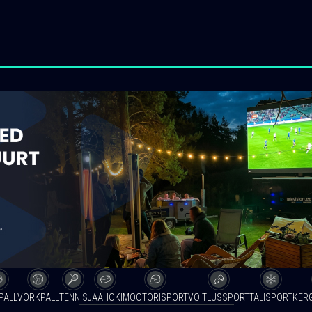
PALL
VÕRKPALL
TENNIS
JÄÄHOKI
MOOTORISPORT
VÕITLUSSPORT
TALISPORT
KER