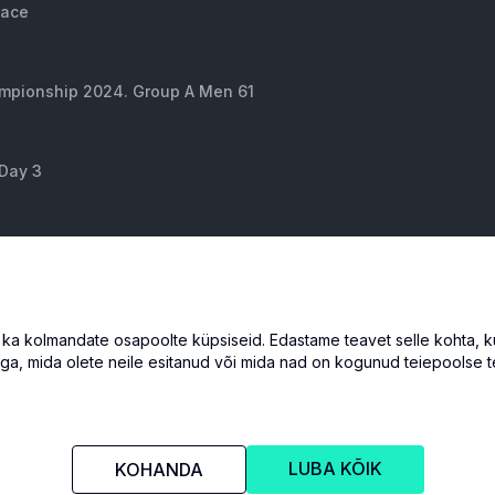
Race
ampionship 2024. Group A Men 61
 Day 3
eague London. Round 5, Highlights
inal
 kolmandate osapoolte küpsiseid. Edastame teavet selle kohta, kuid
ga, mida olete neile esitanud või mida nad on kogunud teiepoolse t
LUBA KÕIK
KOHANDA