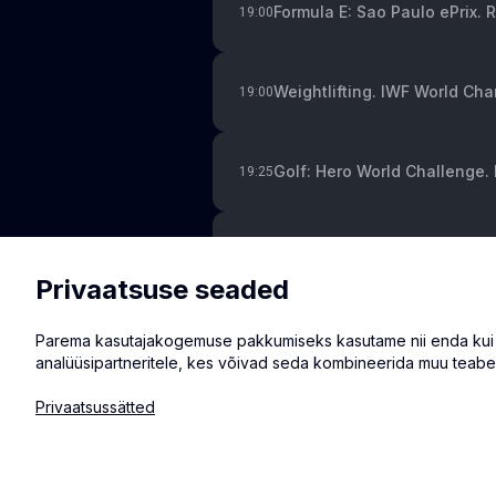
Formula E: Sao Paulo ePrix. 
19:00
Weightlifting. IWF World Ch
19:00
Golf: Hero World Challenge.
19:25
Cycling Track: Champions L
20:30
Privaatsuse seaded
Snooker: Shoot Out. Quarterf
23:30
Parema kasutajakogemuse pakkumiseks kasutame nii enda kui ka
analüüsipartneritele, kes võivad seda kombineerida muu teabe
Privaatsussätted
© 2026 Eventmate OÜ
Privaatsussätted