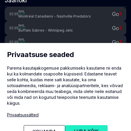
Jäähoki
NHL
02:05
Montréal Canadiens - Nashville Predators
NHL
02:05
Buffalo Sabres - Winnipeg Jets
NHL
02:05
Philadelphia Flyers - Florida Panthers
Privaatsuse seaded
NHL
02:05
Tampa Bay Lightning - San Jose Sharks
Parema kasutajakogemuse pakkumiseks kasutame nii enda
NHL
02:05
Ottawa Senators - Detroit Red Wings
kui ka kolmandate osapoolte küpsiseid. Edastame teavet
selle kohta, kuidas meie saiti kasutate, ka oma
Ice Hockey: Switzerland National League
20:40
sotsiaalmeedia, reklaami- ja analüüsipartneritele, kes võivad
Lakers - SCL Tigers
seda kombineerida muu teabega, mida olete neile esitanud
või mida nad on kogunud teiepoolse teenuste kasutamise
käigus.
info@eventmate.ee
Privaatsussätted
Privaatsussätted