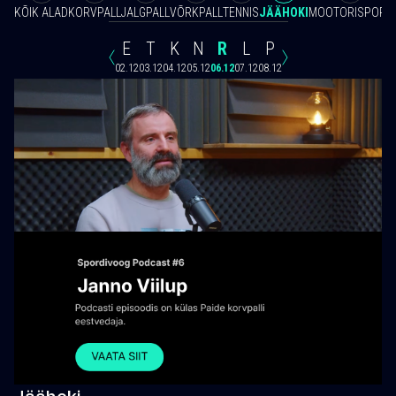
KÕIK ALAD
KORVPALL
JALGPALL
VÕRKPALL
TENNIS
JÄÄHOKI
MOOTORISPORT
E
T
K
N
R
L
P
02.12
03.12
04.12
05.12
06.12
07.12
08.12