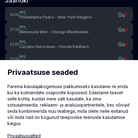
Jäähoki
NHL
20:05
Philadelphia Flyers - New York Rangers
NHL
21:05
Minnesota Wild - Chicago Blackhawks
NHL
22:05
Carolina Hurricanes - Florida Panthers
NHL
22:05
Detroit Red Wings - New Jersey Devils
Privaatsuse seaded
NHL
22:05
Buffalo Sabres - Vancouver Canucks
Parema kasutajakogemuse pakkumiseks kasutame nii enda
NHL
22:05
Washington Capitals - New York Islanders
kui ka kolmandate osapoolte küpsiseid. Edastame teavet
selle kohta, kuidas meie saiti kasutate, ka oma
NHL
22:05
sotsiaalmeedia, reklaami- ja analüüsipartneritele, kes võivad
Columbus Blue Jackets - Calgary Flames
seda kombineerida muu teabega, mida olete neile esitanud
või mida nad on kogunud teiepoolse teenuste kasutamise
käigus.
info@eventmate.ee
Privaatsussätted