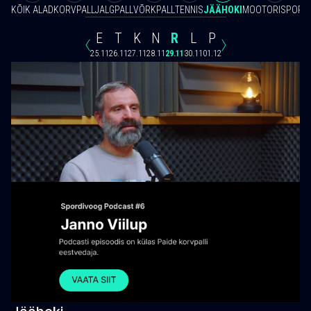
KÕIK ALAD
KORVPALL
JALGPALL
VÕRKPALL
TENNIS
JÄÄHOKI
MOOTORISPORT
E
T
K
N
R
L
P
25.11
26.11
27.11
28.11
29.11
30.11
01.12