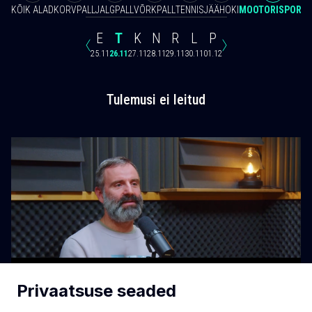
KÕIK ALAD
KORVPALL
JALGPALL
VÕRKPALL
TENNIS
JÄÄHOKI
MOOTORISPORT
E
T
K
N
R
L
P
25.11
26.11
27.11
28.11
29.11
30.11
01.12
Tulemusi ei leitud
Privaatsuse seaded