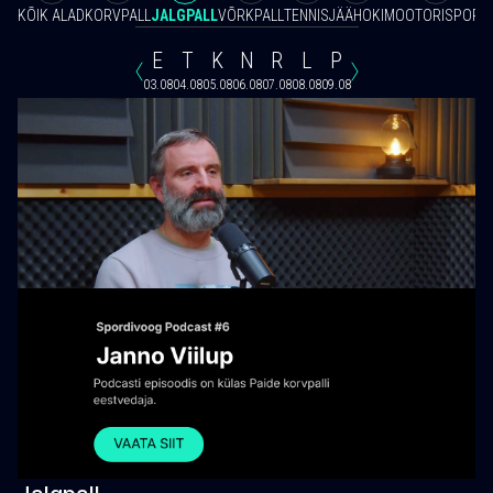
KÕIK ALAD
KORVPALL
JALGPALL
VÕRKPALL
TENNIS
JÄÄHOKI
MOOTORISPORT
E
T
K
N
R
L
P
03.08
04.08
05.08
06.08
07.08
08.08
09.08