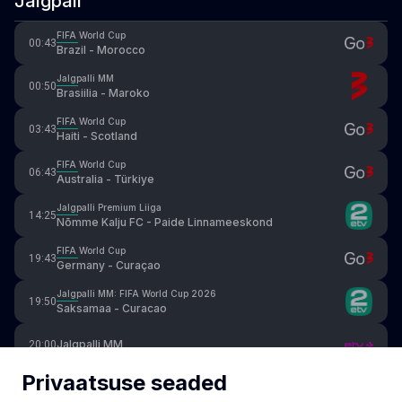
Jalgpall
FIFA World Cup
00:43
Brazil - Morocco
Jalgpalli MM
00:50
Brasiilia - Maroko
FIFA World Cup
03:43
Haiti - Scotland
FIFA World Cup
06:43
Australia - Türkiye
Jalgpalli Premium Liiga
14:25
Nõmme Kalju FC - Paide Linnameeskond
FIFA World Cup
19:43
Germany - Curaçao
Jalgpalli MM: FIFA World Cup 2026
19:50
Saksamaa - Curacao
Jalgpalli MM
20:00
Privaatsuse seaded
Spanish Promotion Playoffs. Final
21:50