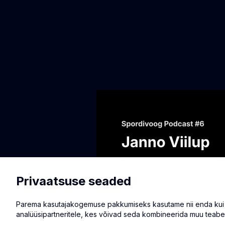
Privaatsuse seaded
Parema kasutajakogemuse pakkumiseks kasutame nii enda kui ka
analüüsipartneritele, kes võivad seda kombineerida muu teabe