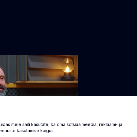
as meie saiti kasutate, ka oma sotsiaalmeedia, reklaami- ja
eenuste kasutamise käigus.