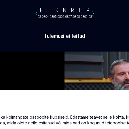
E
T
K
N
R
L
P
03.08
04.08
05.08
06.08
07.08
08.08
09.08
Tulemusi ei leitud
 kolmandate osapoolte küpsiseid. Edastame teavet selle kohta, kuid
ga, mida olete neile esitanud või mida nad on kogunud teiepoolse t