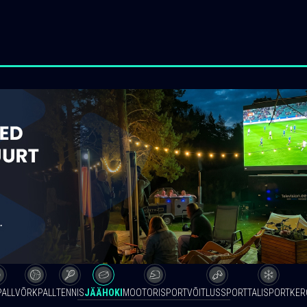
PALL
VÕRKPALL
TENNIS
JÄÄHOKI
MOOTORISPORT
VÕITLUSSPORT
TALISPORT
KER