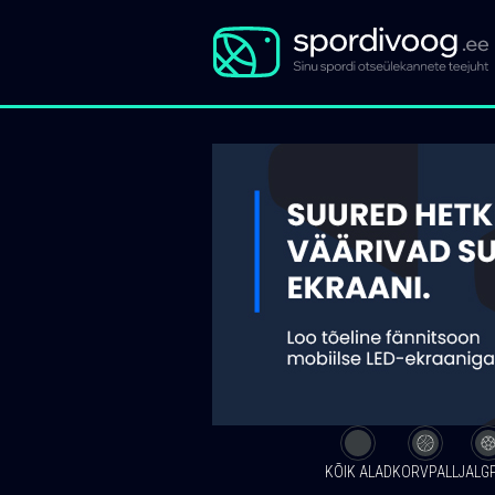
KÕIK ALAD
KORVPALL
JALG