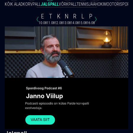
KÕIK ALAD
KORVPALL
JALGPALL
VÕRKPALL
TENNIS
JÄÄHOKI
MOOTORISPORT
E
T
K
N
R
L
P
10.08
11.08
12.08
13.08
14.08
15.08
16.08