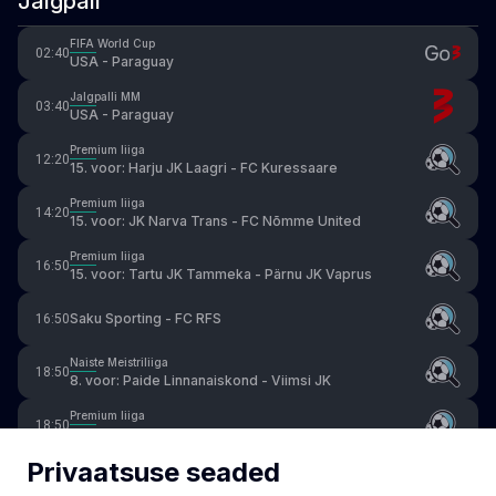
Jalgpall
FIFA World Cup
02:40
USA - Paraguay
Jalgpalli MM
03:40
USA - Paraguay
Premium liiga
12:20
15. voor: Harju JK Laagri - FC Kuressaare
Premium liiga
14:20
15. voor: JK Narva Trans - FC Nõmme United
Premium liiga
16:50
15. voor: Tartu JK Tammeka - Pärnu JK Vaprus
Saku Sporting - FC RFS
16:50
Naiste Meistriliiga
18:50
8. voor: Paide Linnanaiskond - Viimsi JK
Premium liiga
18:50
15. voor: Tallinna FC Flora - Tallinna FCI Levadia
Privaatsuse seaded
FIFA World Cup
21:43
Qatar - Switzerland