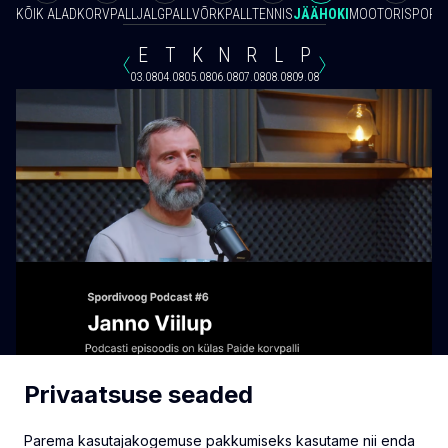
KÕIK ALAD
KORVPALL
JALGPALL
VÕRKPALL
TENNIS
JÄÄHOKI
MOOTORISPORT
E
T
K
N
R
L
P
03.08
04.08
05.08
06.08
07.08
08.08
09.08
Privaatsuse seaded
Parema kasutajakogemuse pakkumiseks kasutame nii enda