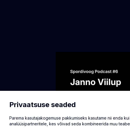
Privaatsuse seaded
Parema kasutajakogemuse pakkumiseks kasutame nii enda kui ka
analüüsipartneritele, kes võivad seda kombineerida muu teabe