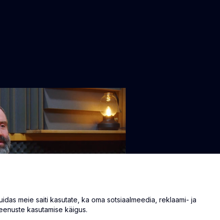
as meie saiti kasutate, ka oma sotsiaalmeedia, reklaami- ja
eenuste kasutamise käigus.