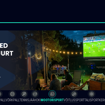
PALL
VÕRKPALL
TENNIS
JÄÄHOKI
MOOTORISPORT
VÕITLUSSPORT
TALISPORT
KER