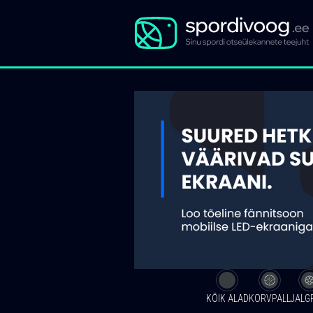
KÕIK ALAD
KORVPALL
JALG