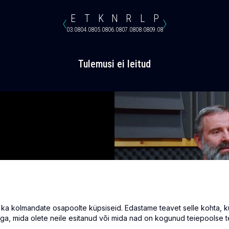
E
T
K
N
R
L
P
03.08
04.08
05.08
06.08
07.08
08.08
09.08
Tulemusi ei leitud
 kolmandate osapoolte küpsiseid. Edastame teavet selle kohta, kuid
ga, mida olete neile esitanud või mida nad on kogunud teiepoolse t