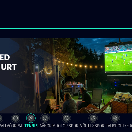
PALL
VÕRKPALL
TENNIS
JÄÄHOKI
MOOTORISPORT
VÕITLUSSPORT
TALISPORT
KER