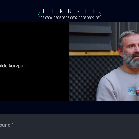
E
T
K
N
R
L
P
03.08
04.08
05.08
06.08
07.08
08.08
09.08
Round 1