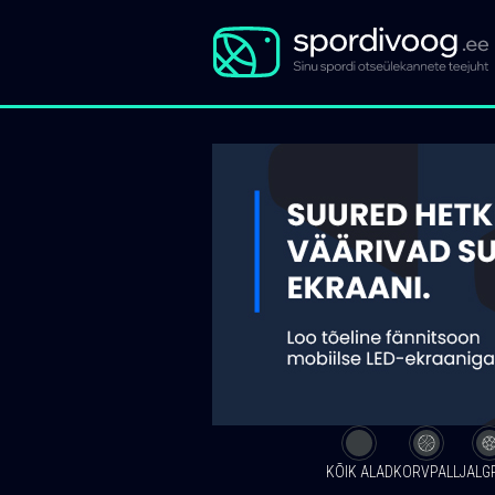
KÕIK ALAD
KORVPALL
JALG