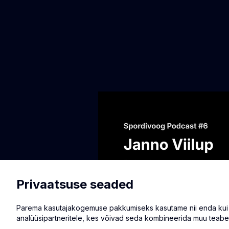
Privaatsuse seaded
Parema kasutajakogemuse pakkumiseks kasutame nii enda kui ka
analüüsipartneritele, kes võivad seda kombineerida muu teabe