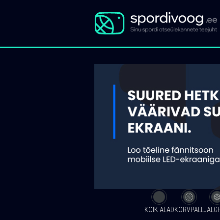
KÕIK ALAD
KORVPALL
JALG