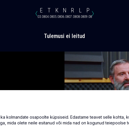
E
T
K
N
R
L
P
03.08
04.08
05.08
06.08
07.08
08.08
09.08
Tulemusi ei leitud
 kolmandate osapoolte küpsiseid. Edastame teavet selle kohta, kuid
ga, mida olete neile esitanud või mida nad on kogunud teiepoolse t