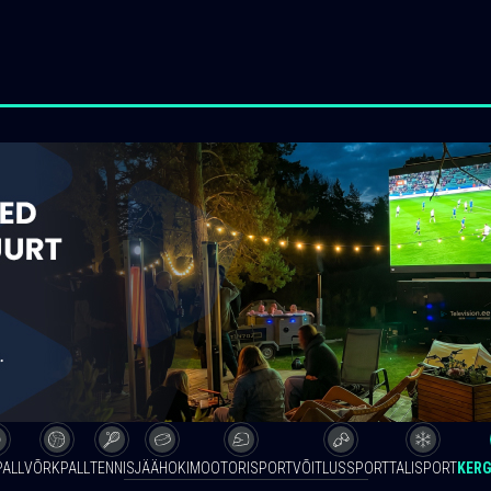
PALL
VÕRKPALL
TENNIS
JÄÄHOKI
MOOTORISPORT
VÕITLUSSPORT
TALISPORT
KERG