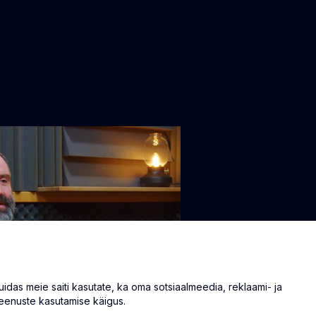
as meie saiti kasutate, ka oma sotsiaalmeedia, reklaami- ja
eenuste kasutamise käigus.