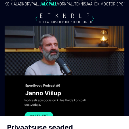
KÕIK ALAD
KORVPALL
JALGPALL
VÕRKPALL
TENNIS
JÄÄHOKI
MOOTORISPORT
E
T
K
N
R
L
P
03.08
04.08
05.08
06.08
07.08
08.08
09.08
Privaatsuse seaded