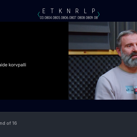
E
T
K
N
R
L
P
03.08
04.08
05.08
06.08
07.08
08.08
09.08
nd of 16