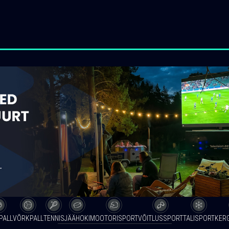
PALL
VÕRKPALL
TENNIS
JÄÄHOKI
MOOTORISPORT
VÕITLUSSPORT
TALISPORT
KER