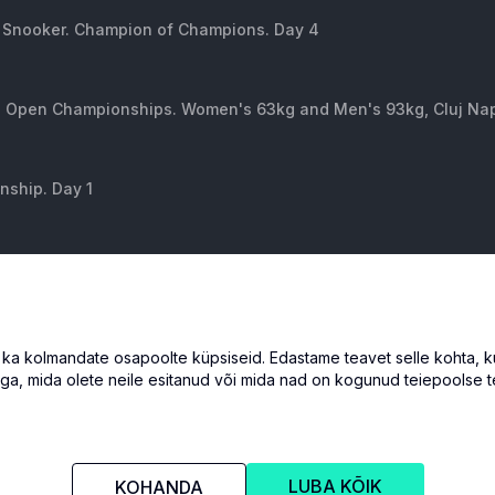
Snooker. Champion of Champions. Day 4
ed Open Championships. Women's 63kg and Men's 93kg, Cluj Na
ship. Day 1
Snooker. Champion of Champions. Day 4
rts. Group Play
 kolmandate osapoolte küpsiseid. Edastame teavet selle kohta, kuid
ga, mida olete neile esitanud või mida nad on kogunud teiepoolse t
LUBA KÕIK
KOHANDA