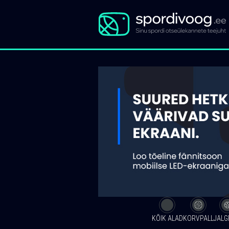
KÕIK ALAD
KORVPALL
JALG