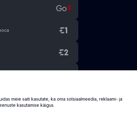
poca
as meie saiti kasutate, ka oma sotsiaalmeedia, reklaami- ja
eenuste kasutamise käigus.
info@eventmate.ee