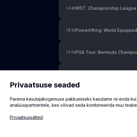
WST. Championship League 
14:40
Powerlifting: World Equipp
18:56
PGA Tour: Bermuda Champion
19:56
WST. Championship League 
20:45
Privaatsuse seaded
PDC Darts. Grand Slam of Da
21:00
Parema kasutajakogemuse pakkumiseks kasutame nii enda kui ka
analüüsipartneritele, kes võivad seda kombineerida muu teabe
Privaatsussätted
© 2026 Eventmate OÜ