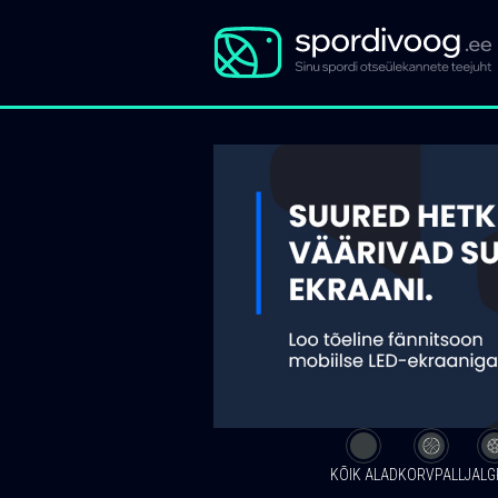
KÕIK ALAD
KORVPALL
JALG