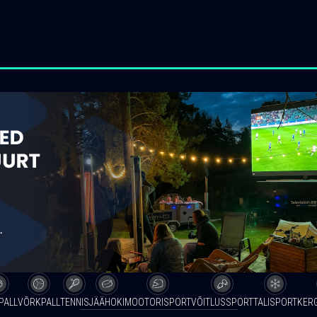
PALL
VÕRKPALL
TENNIS
JÄÄHOKI
MOOTORISPORT
VÕITLUSSPORT
TALISPORT
KER