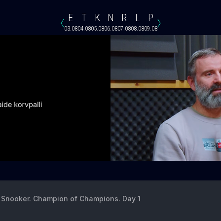
E
T
K
N
R
L
P
03.08
04.08
05.08
06.08
07.08
08.08
09.08
Snooker. Champion of Champions. Day 1