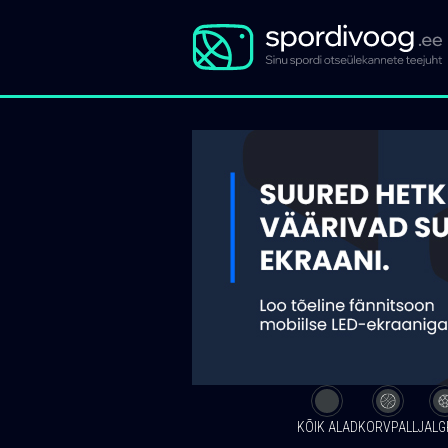
KÕIK ALAD
KORVPALL
JALG