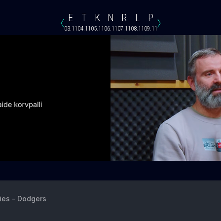
E
T
K
N
R
L
P
03.11
04.11
05.11
06.11
07.11
08.11
09.11
lies - Dodgers