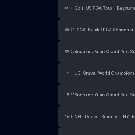
Golf: US PGA Tour - Baycurre
05:33
LPGA. Buick LPGA Shanghai. 
06:00
Snooker: Xi'an Grand Prix. S
09:00
UCI Gravel World Champions
15:15
Snooker: Xi'an Grand Prix. S
15:20
NFL. Denver Broncos - NY J
16:30