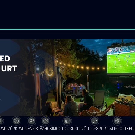
PALL
VÕRKPALL
TENNIS
JÄÄHOKI
MOOTORISPORT
VÕITLUSSPORT
TALISPORT
KER