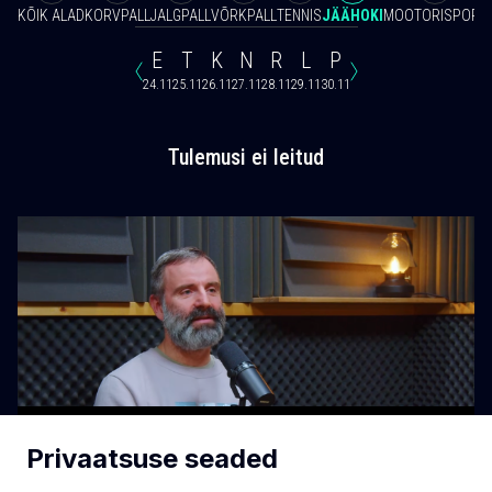
KÕIK ALAD
KORVPALL
JALGPALL
VÕRKPALL
TENNIS
JÄÄHOKI
MOOTORISPORT
E
T
K
N
R
L
P
24.11
25.11
26.11
27.11
28.11
29.11
30.11
Tulemusi ei leitud
Privaatsuse seaded