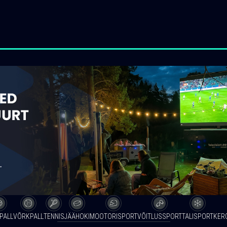
PALL
VÕRKPALL
TENNIS
JÄÄHOKI
MOOTORISPORT
VÕITLUSSPORT
TALISPORT
KER