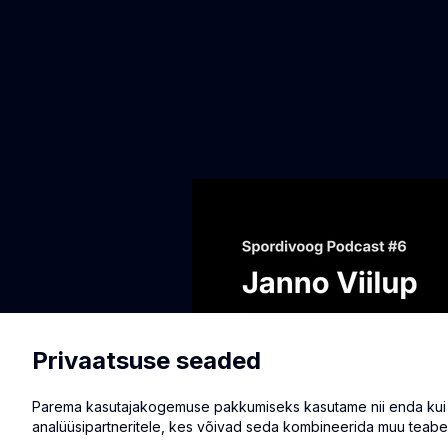
Privaatsuse seaded
Parema kasutajakogemuse pakkumiseks kasutame nii enda kui ka
analüüsipartneritele, kes võivad seda kombineerida muu teabe