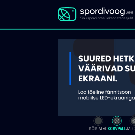
KÕIK ALAD
KORVPALL
JALG