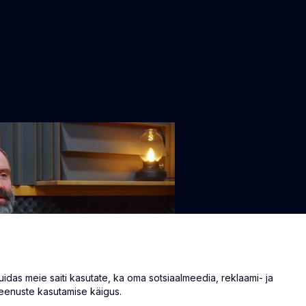
as meie saiti kasutate, ka oma sotsiaalmeedia, reklaami- ja
eenuste kasutamise käigus.