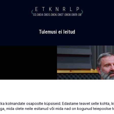
E
T
K
N
R
L
P
03.08
04.08
05.08
06.08
07.08
08.08
09.08
Tulemusi ei leitud
 kolmandate osapoolte küpsiseid. Edastame teavet selle kohta, kuid
ga, mida olete neile esitanud või mida nad on kogunud teiepoolse t