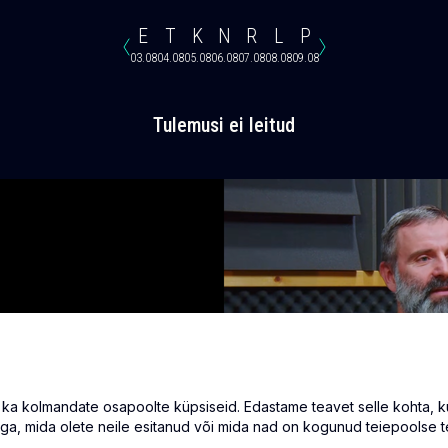
E
T
K
N
R
L
P
03.08
04.08
05.08
06.08
07.08
08.08
09.08
Tulemusi ei leitud
 kolmandate osapoolte küpsiseid. Edastame teavet selle kohta, kuid
ga, mida olete neile esitanud või mida nad on kogunud teiepoolse t