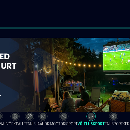
PALL
VÕRKPALL
TENNIS
JÄÄHOKI
MOOTORISPORT
VÕITLUSSPORT
TALISPORT
KER