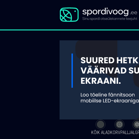
KÕIK ALAD
KORVPALL
JALG