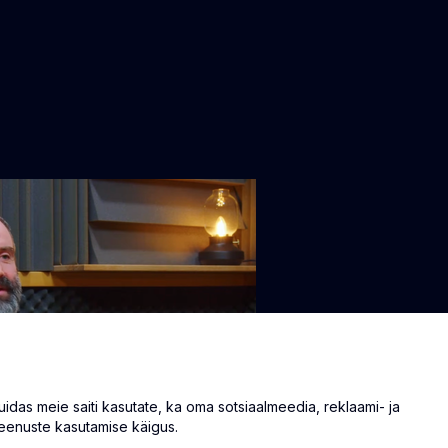
as meie saiti kasutate, ka oma sotsiaalmeedia, reklaami- ja
eenuste kasutamise käigus.