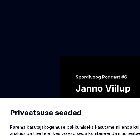
Privaatsuse seaded
Parema kasutajakogemuse pakkumiseks kasutame nii enda kui ka
analüüsipartneritele, kes võivad seda kombineerida muu teabe