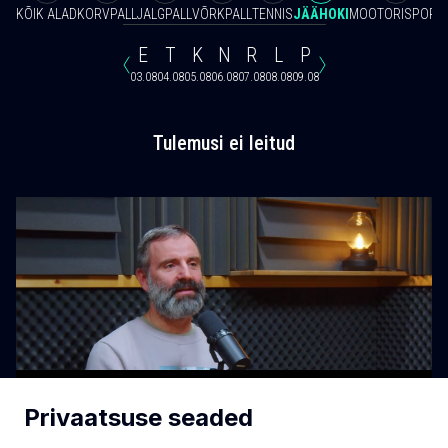
KÕIK ALAD
KORVPALL
JALGPALL
VÕRKPALL
TENNIS
JÄÄHOKI
MOOTORISPORT
E
T
K
N
R
L
P
03.08
04.08
05.08
06.08
07.08
08.08
09.08
Tulemusi ei leitud
Privaatsuse seaded