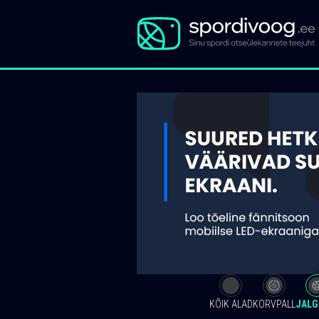
KÕIK ALAD
KORVPALL
JALG