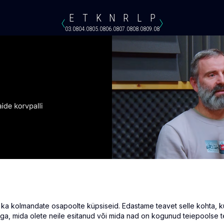
E
T
K
N
R
L
P
03.08
04.08
05.08
06.08
07.08
08.08
09.08
 RFS - Tallinna FCI Levadia
 kolmandate osapoolte küpsiseid. Edastame teavet selle kohta, kuid
ga, mida olete neile esitanud või mida nad on kogunud teiepoolse t