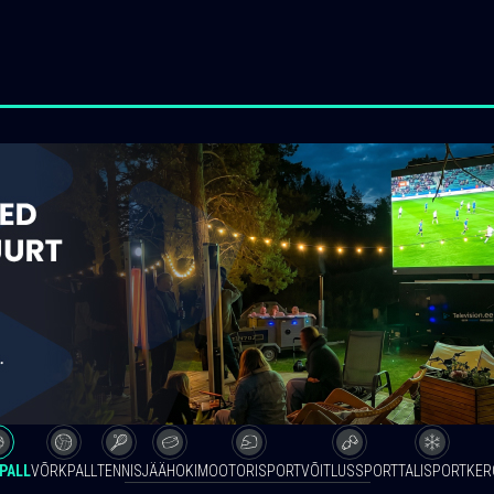
PALL
VÕRKPALL
TENNIS
JÄÄHOKI
MOOTORISPORT
VÕITLUSSPORT
TALISPORT
KER