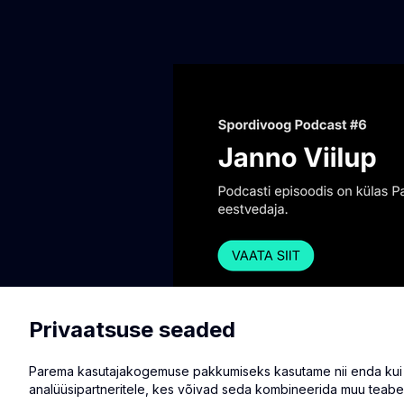
Jalgpall
Privaatsuse seaded
Meistrite liiga 1. eelring: FC
19:50
Parema kasutajakogemuse pakkumiseks kasutame nii enda kui ka
analüüsipartneritele, kes võivad seda kombineerida muu teabe