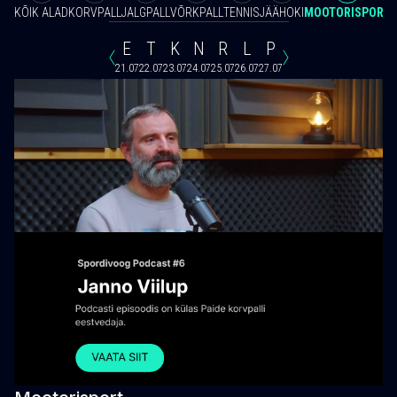
KÕIK ALAD
KORVPALL
JALGPALL
VÕRKPALL
TENNIS
JÄÄHOKI
MOOTORISPORT
E
T
K
N
R
L
P
21.07
22.07
23.07
24.07
25.07
26.07
27.07