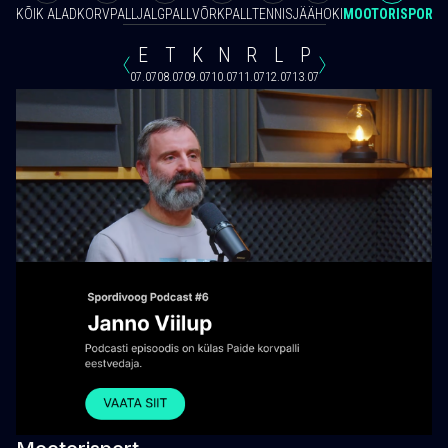
KÕIK ALAD
KORVPALL
JALGPALL
VÕRKPALL
TENNIS
JÄÄHOKI
MOOTORISPORT
E
T
K
N
R
L
P
07.07
08.07
09.07
10.07
11.07
12.07
13.07