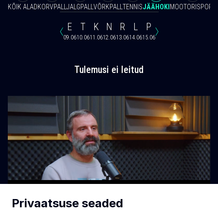
KÕIK ALAD
KORVPALL
JALGPALL
VÕRKPALL
TENNIS
JÄÄHOKI
MOOTORISPORT
E
T
K
N
R
L
P
09.06
10.06
11.06
12.06
13.06
14.06
15.06
Tulemusi ei leitud
Privaatsuse seaded