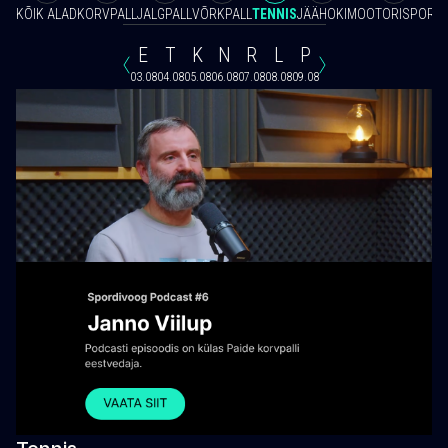
KÕIK ALAD
KORVPALL
JALGPALL
VÕRKPALL
TENNIS
JÄÄHOKI
MOOTORISPORT
E
T
K
N
R
L
P
03.08
04.08
05.08
06.08
07.08
08.08
09.08