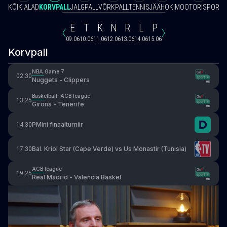
KÕIK ALAD
KORVPALL
JALGPALL
VÕRKPALL
TENNIS
JÄÄHOKI
MOOTORISPORT
V
E
T
K
N
R
L
P
09.06
10.06
11.06
12.06
13.06
14.06
15.06
Korvpall
NBA Game 7
02:30
Nuggets - Clippers
Basketball: ACB league
13:25
Girona - Tenerife
PMini finaalturniir
14:30
Bal. Kriol Star (Cape Verde) vs Us Monastir (Tunisia)
17:30
ACB league
19:25
Real Madrid - Valencia Basket