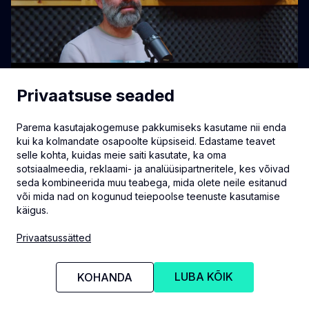
Privaatsuse seaded
Parema kasutajakogemuse pakkumiseks kasutame nii enda
kui ka kolmandate osapoolte küpsiseid. Edastame teavet
selle kohta, kuidas meie saiti kasutate, ka oma
sotsiaalmeedia, reklaami- ja analüüsipartneritele, kes võivad
seda kombineerida muu teabega, mida olete neile esitanud
või mida nad on kogunud teiepoolse teenuste kasutamise
käigus.
info@eventmate.ee
Privaatsussätted
Privaatsussätted
LUBA KÕIK
KOHANDA
© 2026 Eventmate OÜ