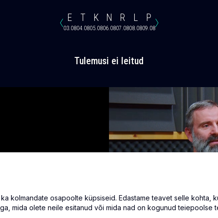
E
T
K
N
R
L
P
03.08
04.08
05.08
06.08
07.08
08.08
09.08
Tulemusi ei leitud
 kolmandate osapoolte küpsiseid. Edastame teavet selle kohta, kuid
ga, mida olete neile esitanud või mida nad on kogunud teiepoolse t