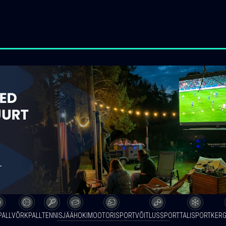
PALL
VÕRKPALL
TENNIS
JÄÄHOKI
MOOTORISPORT
VÕITLUSSPORT
TALISPORT
KERG