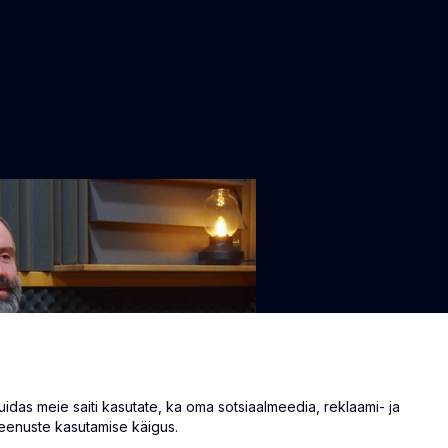
as meie saiti kasutate, ka oma sotsiaalmeedia, reklaami- ja
eenuste kasutamise käigus.