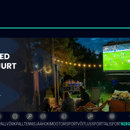
PALL
VÕRKPALL
TENNIS
JÄÄHOKI
MOOTORISPORT
VÕITLUSSPORT
TALISPORT
KERG