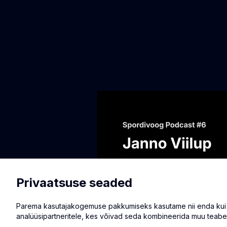
Privaatsuse seaded
Parema kasutajakogemuse pakkumiseks kasutame nii enda kui ka
analüüsipartneritele, kes võivad seda kombineerida muu teabe