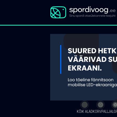
KÕIK ALAD
KORVPALL
JALG