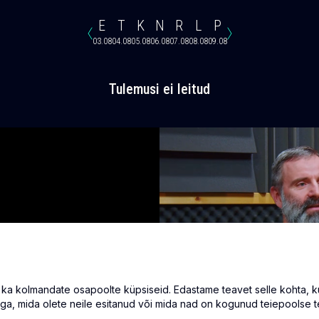
E
T
K
N
R
L
P
03.08
04.08
05.08
06.08
07.08
08.08
09.08
Tulemusi ei leitud
 kolmandate osapoolte küpsiseid. Edastame teavet selle kohta, kuid
ga, mida olete neile esitanud või mida nad on kogunud teiepoolse t