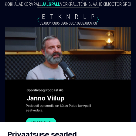
KÕIK ALAD
KORVPALL
JALGPALL
VÕRKPALL
TENNIS
JÄÄHOKI
MOOTORISPORT
E
T
K
N
R
L
P
03.08
04.08
05.08
06.08
07.08
08.08
09.08
Privaatsuse seaded