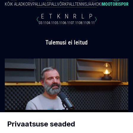
KÕIK ALAD
KORVPALL
JALGPALL
VÕRKPALL
TENNIS
JÄÄHOKI
MOOTORISPORT
E
T
K
N
R
L
P
03.11
04.11
05.11
06.11
07.11
08.11
09.11
Tulemusi ei leitud
Privaatsuse seaded