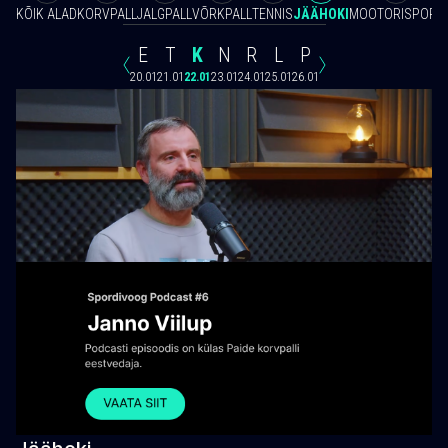
KÕIK ALAD
KORVPALL
JALGPALL
VÕRKPALL
TENNIS
JÄÄHOKI
MOOTORISPORT
E
T
K
N
R
L
P
20.01
21.01
22.01
23.01
24.01
25.01
26.01