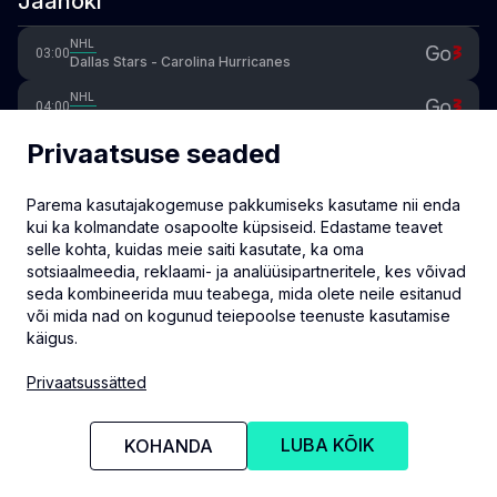
Jäähoki
NHL
03:00
Dallas Stars - Carolina Hurricanes
NHL
04:00
Edmonton Oilers - Washington Capitals
Privaatsuse seaded
NHL
05:00
Vancouver Canucks - Buffalo Sabres
Parema kasutajakogemuse pakkumiseks kasutame nii enda
NHL
05:00
Anaheim Ducks - Florida Panthers
kui ka kolmandate osapoolte küpsiseid. Edastame teavet
selle kohta, kuidas meie saiti kasutate, ka oma
Switzerland National League
20:40
sotsiaalmeedia, reklaami- ja analüüsipartneritele, kes võivad
Bern - Lausanne
seda kombineerida muu teabega, mida olete neile esitanud
või mida nad on kogunud teiepoolse teenuste kasutamise
käigus.
info@eventmate.ee
Privaatsussätted
Privaatsussätted
LUBA KÕIK
KOHANDA
© 2026 Eventmate OÜ