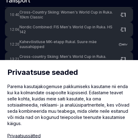
Talisport
Cross-Country Skiing: Women's World Cup in Ruka.
10:40
10km Classic
Nordic Combined: FIS Men's World Cup in Ruka. HS
12:06
142
Kahevõistluse MK-etapp Rukal. Suure mäe
12:20
suusahüpped
Cross-country Skiing: Men's World Cup in Ruka.
13:21
10km Classic
Privaatsuse seaded
Nordic Combined: FIS Men's World Cup in Ruka.
15:46
7,5km Compact
Parema kasutajakogemuse pakkumiseks kasutame nii enda
Kahevõistluse MK-etapp Rukal. Murdmaasõit 7,5 km
15:55
kui ka kolmandate osapoolte küpsiseid. Edastame teavet
selle kohta, kuidas meie saiti kasutate, ka oma
Ski Jumping World Cup in Ruka (M). HS 142
18:01
sotsiaalmeedia, reklaami- ja analüüsipartneritele, kes võivad
seda kombineerida muu teabega, mida olete neile esitanud
või mida nad on kogunud teiepoolse teenuste kasutamise
käigus.
info@eventmate.ee
Privaatsussätted