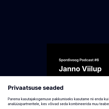
Privaatsuse seaded
Parema kasutajakogemuse pakkumiseks kasutame nii enda kui ka
analüüsipartneritele, kes võivad seda kombineerida muu teabe