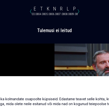
E
T
K
N
R
L
P
03.08
04.08
05.08
06.08
07.08
08.08
09.08
Tulemusi ei leitud
 kolmandate osapoolte küpsiseid. Edastame teavet selle kohta, kuid
ga, mida olete neile esitanud või mida nad on kogunud teiepoolse t