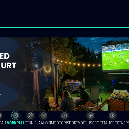
PALL
VÕRKPALL
TENNIS
JÄÄHOKI
MOOTORISPORT
VÕITLUSSPORT
TALISPORT
KER