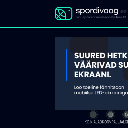
KÕIK ALAD
KORVPALL
JALG