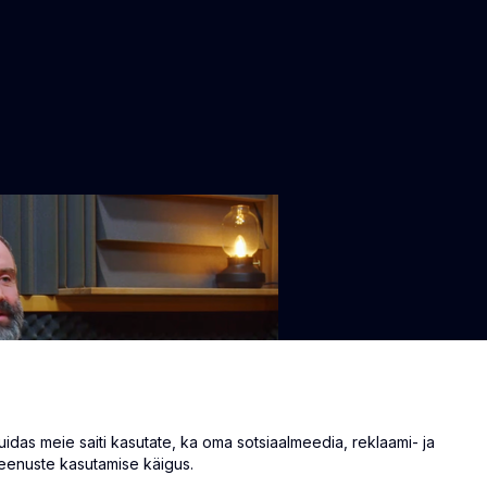
as meie saiti kasutate, ka oma sotsiaalmeedia, reklaami- ja
eenuste kasutamise käigus.