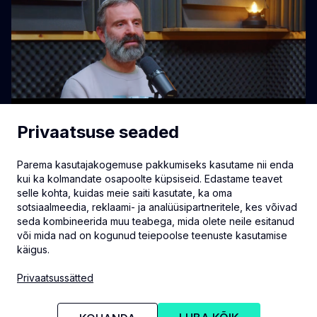
Privaatsuse seaded
Parema kasutajakogemuse pakkumiseks kasutame nii enda
kui ka kolmandate osapoolte küpsiseid. Edastame teavet
selle kohta, kuidas meie saiti kasutate, ka oma
sotsiaalmeedia, reklaami- ja analüüsipartneritele, kes võivad
seda kombineerida muu teabega, mida olete neile esitanud
või mida nad on kogunud teiepoolse teenuste kasutamise
käigus.
info@eventmate.ee
Privaatsussätted
Privaatsussätted